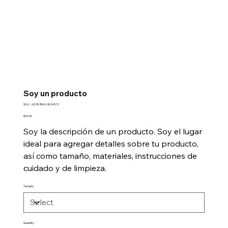
Soy un producto
SKU
SKU:
632835642834572
632835642834572
Price
$40.00
Soy la descripción de un producto. Soy el lugar
ideal para agregar detalles sobre tu producto,
así como tamaño, materiales, instrucciones de
cuidado y de limpieza.
Tamaño
Quantity