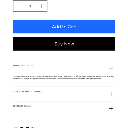
Add to Cart
Buy Now
INFORMACIÓN DE PRODUCTO
Soy la descripción de un producto. Soy el lugar ideal para agregar detalles sobre tu producto, así como tamaño, materiales, instrucciones de cuidado y
de limpieza. Es también un lugar ideal para destacar por qué este producto es especial y cómo tus clientes se beneficiarían con él.
POLÍTICA DE DEVOLUCIÓN Y REEMBOLSO
INFORMACIÓN DEL ENVÍO